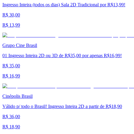
Ingresso Inteira (todos os dias) Sala 2D Tradicional por R$13,99!
R$ 30,00
R$ 13,99
Grupo Cine Brasil
01 Ingresso Inteira 2D ou 3D de R$35,00 por apenas R$16,99!
R$ 35,00
R$ 16,99
Cinépolis Brasil
Válido p/ todo o Brasil! Ingresso Inteira 2D a partir de R$18,90
R$ 36,00
R$ 18,90