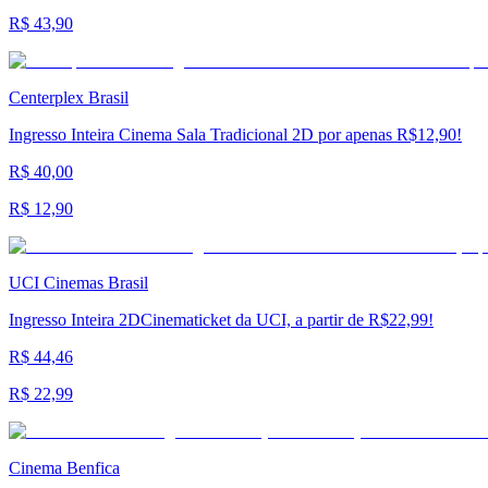
R$ 43,90
Centerplex Brasil
Ingresso Inteira Cinema Sala Tradicional 2D por apenas R$12,90!
R$ 40,00
R$ 12,90
UCI Cinemas Brasil
Ingresso Inteira 2DCinematicket da UCI, a partir de R$22,99!
R$ 44,46
R$ 22,99
Cinema Benfica