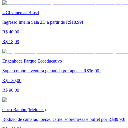
UCI Cinemas Brasil
Ingresso Inteira Sala 2D a partir de R$18,99!
R$ 40,00
R$ 18,99
Engenhoca Parque Ecoeducativo
Super combo, aventura garantida por apenas R$96,00!
R$ 130,00
R$ 96,00
Coco Bambu (Meireles)
Rodízio de camarão, peixe, carne, sobremesas e buffet por R$89,90!