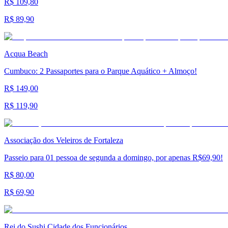
R$ 109,80
R$ 89,90
Acqua Beach
Cumbuco: 2 Passaportes para o Parque Aquático + Almoço!
R$ 149,00
R$ 119,90
Associação dos Veleiros de Fortaleza
Passeio para 01 pessoa de segunda a domingo, por apenas R$69,90!
R$ 80,00
R$ 69,90
Rei do Sushi Cidade dos Funcionários