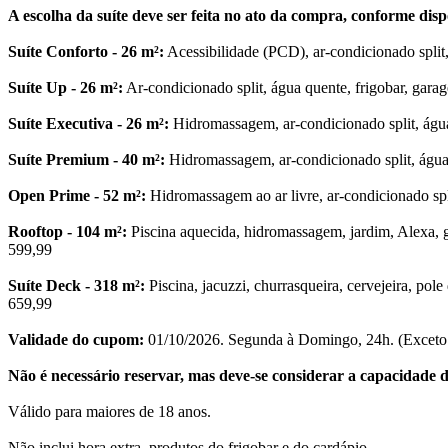
A escolha da suíte deve ser feita no ato da compra, conforme disp
Suíte Conforto - 26 m²:
Acessibilidade (PCD), ar-condicionado split
Suíte Up - 26 m²:
Ar-condicionado split, água quente, frigobar, gar
Suíte Executiva - 26 m²:
Hidromassagem, ar-condicionado split, águ
Suíte Premium - 40 m²:
Hidromassagem, ar-condicionado split, água
Open Prime - 52 m²:
Hidromassagem ao ar livre, ar-condicionado sp
Rooftop - 104 m²:
Piscina aquecida, hidromassagem, jardim, Alexa, g
599,99
Suíte Deck - 318 m²:
Piscina, jacuzzi, churrasqueira, cervejeira, po
659,99
Validade do cupom:
01/10/2026. Segunda à Domingo, 24h. (Exceto 
Não é necessário reservar, mas deve-se considerar a capacidade do 
Válido para maiores de 18 anos.
Não inclui hora extra, produtos do frigobar e do cardápio