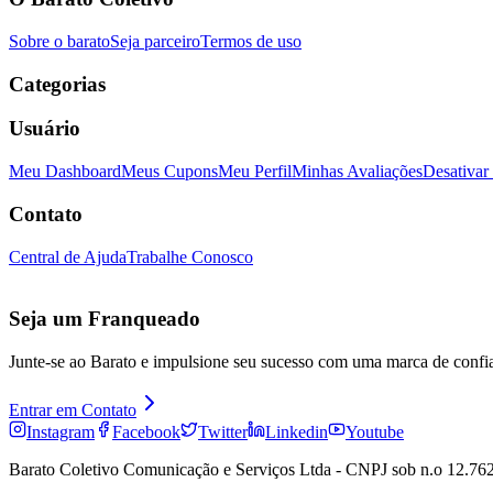
Sobre o barato
Seja parceiro
Termos de uso
Categorias
Usuário
Meu Dashboard
Meus Cupons
Meu Perfil
Minhas Avaliações
Desativar
Contato
Central de Ajuda
Trabalhe Conosco
Seja um Franqueado
Junte-se ao Barato e impulsione seu sucesso com uma marca de confi
Entrar em Contato
Instagram
Facebook
Twitter
Linkedin
Youtube
Barato Coletivo Comunicação e Serviços Ltda - CNPJ sob n.o 12.762