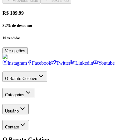
Previous slide
Next slide
R$ 189,99
32
% de desconto
16
vendidos
Ver opções
Instagram
Facebook
Twitter
Linkedin
Youtube
O Barato Coletivo
Categorias
Usuário
Contato
O Barato Coletivo