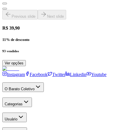
Previous slide
Next slide
R$ 39,90
11
% de desconto
93
vendidos
Ver opções
Instagram
Facebook
Twitter
Linkedin
Youtube
O Barato Coletivo
Categorias
Usuário