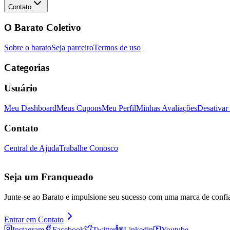
Contato
O Barato Coletivo
Sobre o barato
Seja parceiro
Termos de uso
Categorias
Usuário
Meu Dashboard
Meus Cupons
Meu Perfil
Minhas Avaliações
Desativar
Contato
Central de Ajuda
Trabalhe Conosco
Seja um Franqueado
Junte-se ao Barato e impulsione seu sucesso com uma marca de confi
Entrar em Contato
Instagram
Facebook
Twitter
Linkedin
Youtube