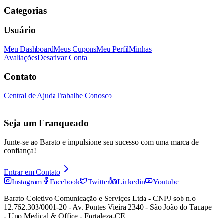
Categorias
Usuário
Meu Dashboard
Meus Cupons
Meu Perfil
Minhas
Avaliações
Desativar Conta
Contato
Central de Ajuda
Trabalhe Conosco
Seja um Franqueado
Junte-se ao Barato e impulsione seu sucesso com uma marca de
confiança!
Entrar em Contato
Instagram
Facebook
Twitter
Linkedin
Youtube
Barato Coletivo Comunicação e Serviços Ltda - CNPJ sob n.o
12.762.303/0001-20 - Av. Pontes Vieira 2340 - São João do Tauape
- Uno Medical & Office - Fortaleza-CE.