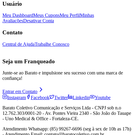
Usuário
Meu Dashboard
Meus Cupons
Meu Perfil
Minhas
Avaliações
Desativar Conta
Contato
Central de Ajuda
Trabalhe Conosco
Seja um Franqueado
Junte-se ao Barato e impulsione seu sucesso com uma marca de
confiança!
Entrar em Contato
Instagram
Facebook
Twitter
Linkedin
Youtube
Barato Coletivo Comunicação e Serviços Ltda - CNPJ sob n.o
12.762.303/0001-20 - Av. Pontes Vieira 2340 - São João do Tauape
- Uno Medical & Office - Fortaleza-CE.
Atendimento Whatsapp: (85) 99267-6696 (seg à sex de 10h as 17h)
- Atendimento Email: contato@baratocoletivo.com.br