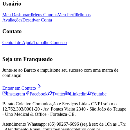
Usuário
Meu Dashboard
Meus Cupons
Meu Perfil
Minhas
Avaliações
Desativar Conta
Contato
Central de Ajuda
Trabalhe Conosco
Seja um Franqueado
Junte-se ao Barato e impulsione seu sucesso com uma marca de
confiança!
Entrar em Contato
Instagram
Facebook
Twitter
Linkedin
Youtube
Barato Coletivo Comunicação e Serviços Ltda - CNPJ sob n.o
12.762.303/0001-20 - Av. Pontes Vieira 2340 - São João do Tauape
- Uno Medical & Office - Fortaleza-CE.
Atendimento Whatsapp: (85) 99267-6696 (seg à sex de 10h as 17h)
- Atendimento Email: contato@baratocoletivo.com.br