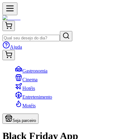
Ajuda
Gastronomia
Cinema
Hotéis
Entretenimento
Motéis
Seja parceiro
Black Friday App