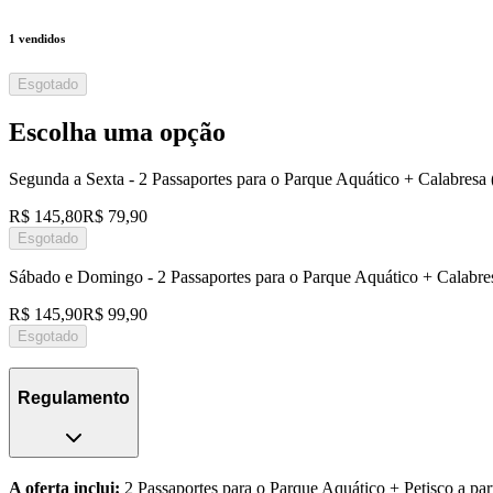
1
vendidos
Esgotado
Escolha uma opção
Segunda a Sexta - 2 Passaportes para o Parque Aquático + Calabres
R$ 145,80
R$ 79,90
Esgotado
Sábado e Domingo - 2 Passaportes para o Parque Aquático + Calabr
R$ 145,90
R$ 99,90
Esgotado
Regulamento
A oferta inclui:
2 Passaportes para o Parque Aquático + Petisco a par