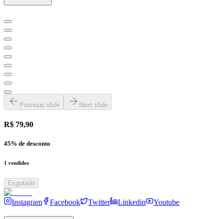
Previous slide
Next slide
R$ 79,90
45
% de desconto
1
vendidos
Esgotado
Instagram
Facebook
Twitter
Linkedin
Youtube