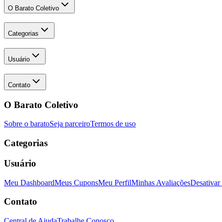
O Barato Coletivo
Categorias
Usuário
Contato
O Barato Coletivo
Sobre o barato
Seja parceiro
Termos de uso
Categorias
Usuário
Meu Dashboard
Meus Cupons
Meu Perfil
Minhas Avaliações
Desativar
Contato
Central de Ajuda
Trabalhe Conosco