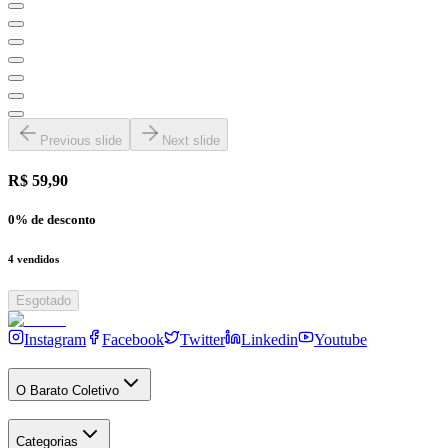
Previous slide
Next slide
R$ 59,90
0
% de desconto
4
vendidos
Esgotado
Instagram
Facebook
Twitter
Linkedin
Youtube
O Barato Coletivo
Categorias