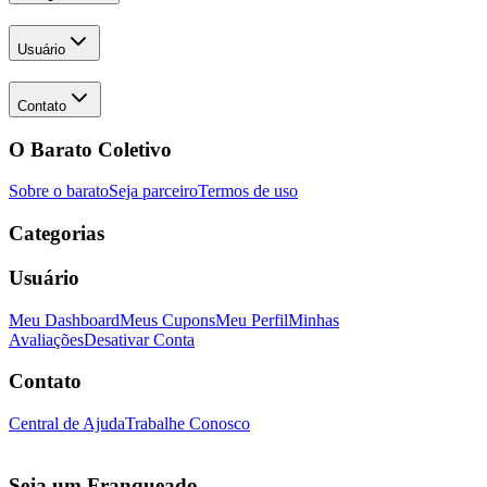
Usuário
Contato
O Barato Coletivo
Sobre o barato
Seja parceiro
Termos de uso
Categorias
Usuário
Meu Dashboard
Meus Cupons
Meu Perfil
Minhas
Avaliações
Desativar Conta
Contato
Central de Ajuda
Trabalhe Conosco
Seja um Franqueado