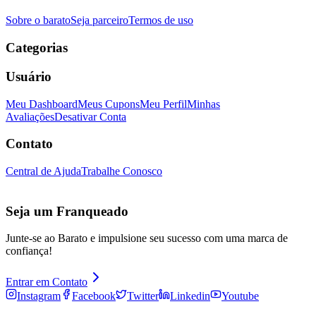
Sobre o barato
Seja parceiro
Termos de uso
Categorias
Usuário
Meu Dashboard
Meus Cupons
Meu Perfil
Minhas
Avaliações
Desativar Conta
Contato
Central de Ajuda
Trabalhe Conosco
Seja um Franqueado
Junte-se ao Barato e impulsione seu sucesso com uma marca de
confiança!
Entrar em Contato
Instagram
Facebook
Twitter
Linkedin
Youtube