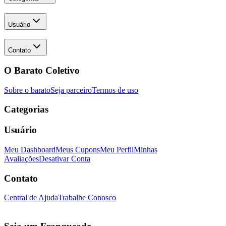
Usuário
Contato
O Barato Coletivo
Sobre o barato
Seja parceiro
Termos de uso
Categorias
Usuário
Meu Dashboard
Meus Cupons
Meu Perfil
Minhas
Avaliações
Desativar Conta
Contato
Central de Ajuda
Trabalhe Conosco