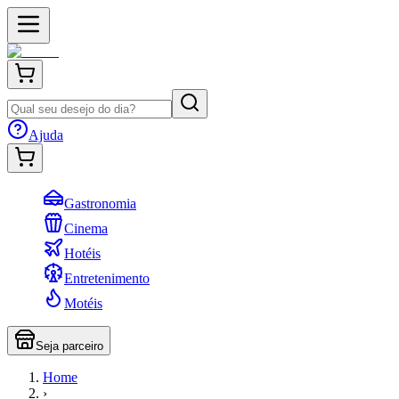
Ajuda
Gastronomia
Cinema
Hotéis
Entretenimento
Motéis
Seja parceiro
Home
›