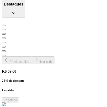
Destaques
Previous slide
Next slide
R$ 59,00
25
% de desconto
1
vendidos
Esgotado