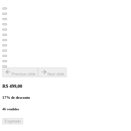
Previous slide
Next slide
R$ 499,00
17
% de desconto
46
vendidos
Esgotado