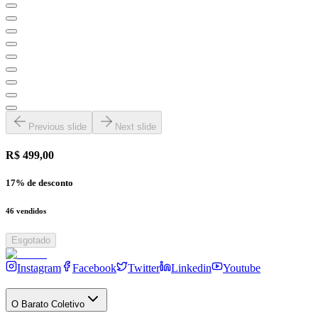
Previous slide
Next slide
R$ 499,00
17
% de desconto
46
vendidos
Esgotado
Instagram
Facebook
Twitter
Linkedin
Youtube
O Barato Coletivo