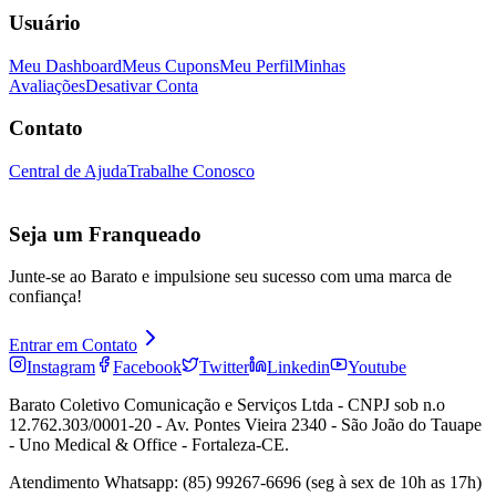
Usuário
Meu Dashboard
Meus Cupons
Meu Perfil
Minhas
Avaliações
Desativar Conta
Contato
Central de Ajuda
Trabalhe Conosco
Seja um Franqueado
Junte-se ao Barato e impulsione seu sucesso com uma marca de
confiança!
Entrar em Contato
Instagram
Facebook
Twitter
Linkedin
Youtube
Barato Coletivo Comunicação e Serviços Ltda - CNPJ sob n.o
12.762.303/0001-20 - Av. Pontes Vieira 2340 - São João do Tauape
- Uno Medical & Office - Fortaleza-CE.
Atendimento Whatsapp: (85) 99267-6696 (seg à sex de 10h as 17h)