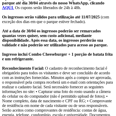
parque até dia
30/04
através do nosso WhatsApp, clicando
AQUI
.
Os cupons serão liberados de 24h à 48h.
Os ingressos serão válidos para utilização até 11/07/2025
(com
exceção dos dias em que o parque estiver fechado).
Até a data de 30/04 os ingressos poderão ser remarcados
quantas vezes quiser, sem custo adicional, mediante
disponibilidade. Após essa data, os ingressos perderão sua
validade e não poderão ser utilizados para acesso ao parque.
Ingresso inclui Combo Cheeseburger + 1 porção de batata frita
e um refrigerante.
Reconhecimento Facial:
O cadastro de reconhecimento facial é
obrigatório para todos os visitantes e deve ser concluído de acordo
com as instruções fornecidas. Minutos após a compra ser aprovada,
o responsável pela compra receberá um e-mail com orientações para
realizar o cadastro facial. Será necessário fornecer as seguintes
informações no site: • Capturar uma foto do rosto usando a câmera
do celular ou do computador (não é permitido upload de fotos); •
Nome completo, data de nascimento e CPF ou RG; • Comprovante
de residência em nome de cada visitante ou de seus responsáveis.
Serão aceitos como comprovantes de residência: contas de água,
energia, telefone, condomínio, escola e universidade. Documentos