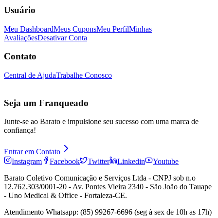
Usuário
Meu Dashboard
Meus Cupons
Meu Perfil
Minhas
Avaliações
Desativar Conta
Contato
Central de Ajuda
Trabalhe Conosco
Seja um Franqueado
Junte-se ao Barato e impulsione seu sucesso com uma marca de
confiança!
Entrar em Contato
Instagram
Facebook
Twitter
Linkedin
Youtube
Barato Coletivo Comunicação e Serviços Ltda - CNPJ sob n.o
12.762.303/0001-20 - Av. Pontes Vieira 2340 - São João do Tauape
- Uno Medical & Office - Fortaleza-CE.
Atendimento Whatsapp: (85) 99267-6696 (seg à sex de 10h as 17h)