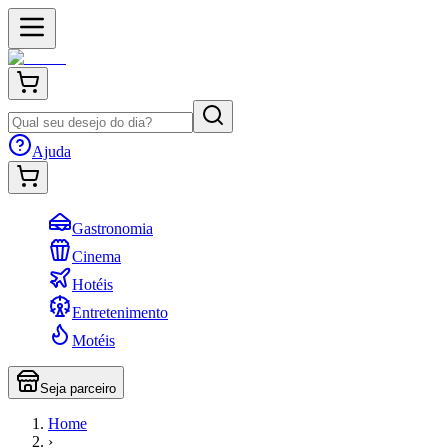
Ajuda
Gastronomia
Cinema
Hotéis
Entretenimento
Motéis
Seja parceiro
Home
›