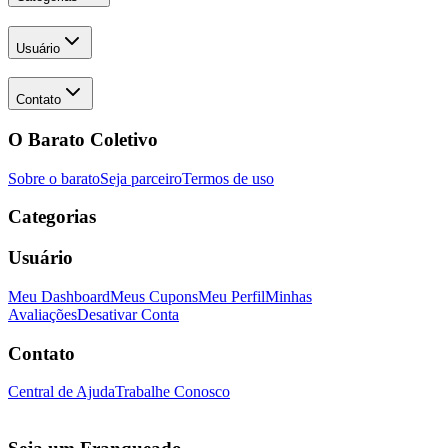
Usuário
Contato
O Barato Coletivo
Sobre o barato
Seja parceiro
Termos de uso
Categorias
Usuário
Meu Dashboard
Meus Cupons
Meu Perfil
Minhas
Avaliações
Desativar Conta
Contato
Central de Ajuda
Trabalhe Conosco