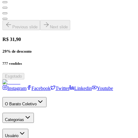
Previous slide
Next slide
R$ 31,90
29
% de desconto
777
vendidos
Esgotado
Instagram
Facebook
Twitter
Linkedin
Youtube
O Barato Coletivo
Categorias
Usuário