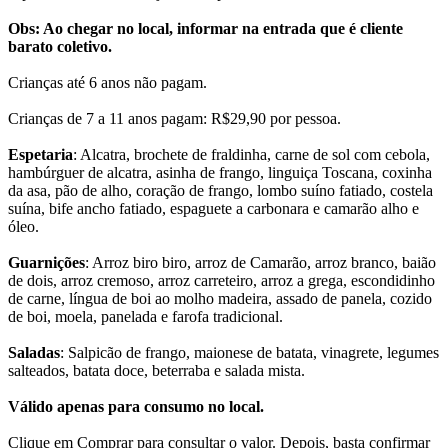
Obs: Ao chegar no local, informar na entrada que é cliente
barato coletivo.
Crianças até 6 anos não pagam.
Crianças de 7 a 11 anos pagam: R$29,90 por pessoa.
Espetaria
: Alcatra, brochete de fraldinha, carne de sol com cebola,
hambúrguer de alcatra, asinha de frango, linguiça Toscana, coxinha
da asa, pão de alho, coração de frango, lombo suíno fatiado, costela
suína, bife ancho fatiado, espaguete a carbonara e camarão alho e
óleo.
Guarnições
: Arroz biro biro, arroz de Camarão, arroz branco, baião
de dois, arroz cremoso, arroz carreteiro, arroz a grega, escondidinho
de carne, língua de boi ao molho madeira, assado de panela, cozido
de boi, moela, panelada e farofa tradicional.
Saladas
: Salpicão de frango, maionese de batata, vinagrete, legumes
salteados, batata doce, beterraba e salada mista.
Válido apenas para consumo no local.
Clique em Comprar para consultar o valor. Depois, basta confirmar