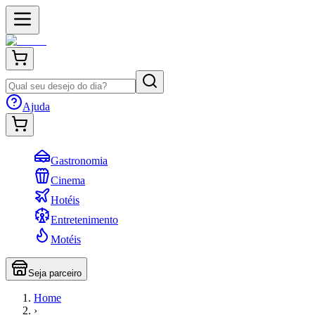
Ajuda
Gastronomia
Cinema
Hotéis
Entretenimento
Motéis
Seja parceiro
Home
›