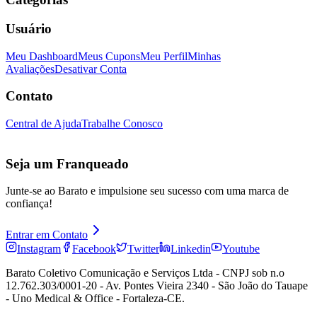
Usuário
Meu Dashboard
Meus Cupons
Meu Perfil
Minhas
Avaliações
Desativar Conta
Contato
Central de Ajuda
Trabalhe Conosco
Seja um Franqueado
Junte-se ao Barato e impulsione seu sucesso com uma marca de
confiança!
Entrar em Contato
Instagram
Facebook
Twitter
Linkedin
Youtube
Barato Coletivo Comunicação e Serviços Ltda - CNPJ sob n.o
12.762.303/0001-20 - Av. Pontes Vieira 2340 - São João do Tauape
- Uno Medical & Office - Fortaleza-CE.