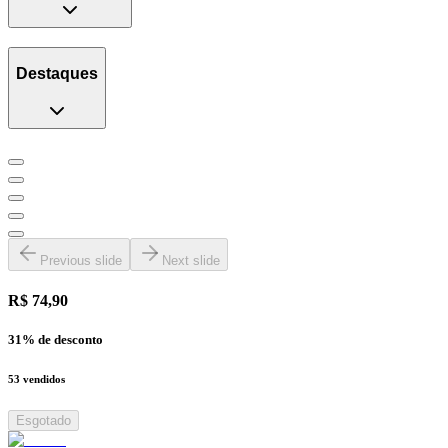
Destaques
Previous slide
Next slide
R$ 74,90
31
% de desconto
53
vendidos
Esgotado