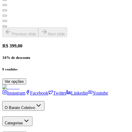
Previous slide
Next slide
R$ 399,00
34
% de desconto
8
vendidos
Ver opções
Instagram
Facebook
Twitter
Linkedin
Youtube
O Barato Coletivo
Categorias