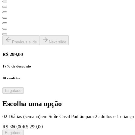
Previous slide
Next slide
R$ 299,00
17
% de desconto
18
vendidos
Esgotado
Escolha uma opção
02 Diárias (semana) em Suíte Casal Padrão para 2 adultos e 1 crianç
R$ 360,00
R$ 299,00
Esgotado