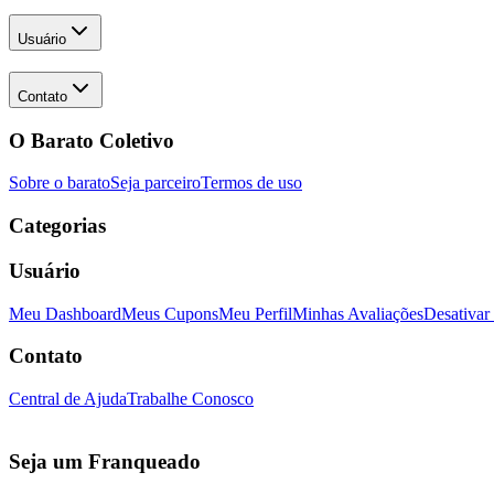
Usuário
Contato
O Barato Coletivo
Sobre o barato
Seja parceiro
Termos de uso
Categorias
Usuário
Meu Dashboard
Meus Cupons
Meu Perfil
Minhas Avaliações
Desativar
Contato
Central de Ajuda
Trabalhe Conosco
Seja um Franqueado