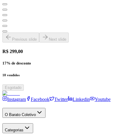
Previous slide
Next slide
R$ 299,00
17
% de desconto
18
vendidos
Esgotado
Instagram
Facebook
Twitter
Linkedin
Youtube
O Barato Coletivo
Categorias