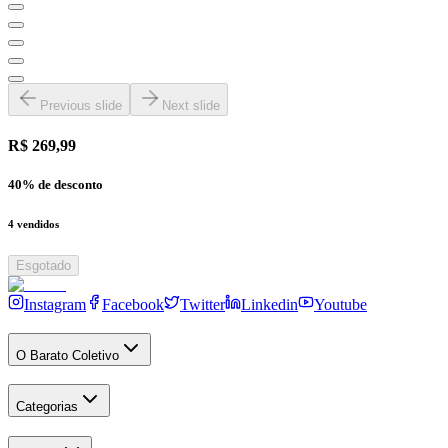
Previous slide
Next slide
R$ 269,99
40
% de desconto
4
vendidos
Esgotado
Instagram
Facebook
Twitter
Linkedin
Youtube
O Barato Coletivo
Categorias