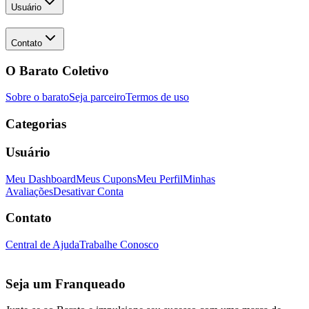
Usuário
Contato
O Barato Coletivo
Sobre o barato
Seja parceiro
Termos de uso
Categorias
Usuário
Meu Dashboard
Meus Cupons
Meu Perfil
Minhas
Avaliações
Desativar Conta
Contato
Central de Ajuda
Trabalhe Conosco
Seja um Franqueado