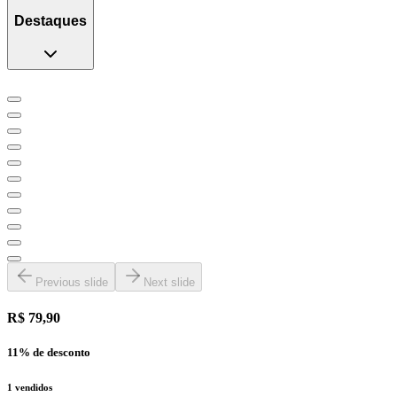
Destaques
Previous slide
Next slide
R$ 79,90
11
% de desconto
1
vendidos