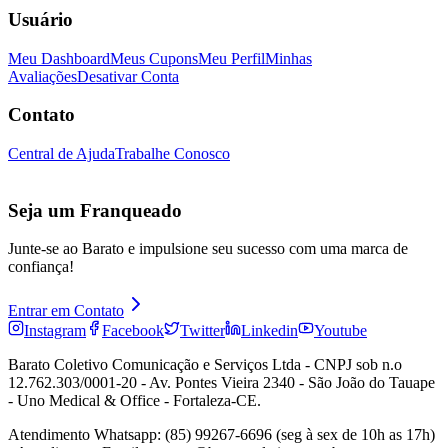
Usuário
Meu Dashboard
Meus Cupons
Meu Perfil
Minhas
Avaliações
Desativar Conta
Contato
Central de Ajuda
Trabalhe Conosco
Seja um Franqueado
Junte-se ao Barato e impulsione seu sucesso com uma marca de
confiança!
Entrar em Contato
Instagram
Facebook
Twitter
Linkedin
Youtube
Barato Coletivo Comunicação e Serviços Ltda - CNPJ sob n.o
12.762.303/0001-20 - Av. Pontes Vieira 2340 - São João do Tauape
- Uno Medical & Office - Fortaleza-CE.
Atendimento Whatsapp: (85) 99267-6696 (seg à sex de 10h as 17h)