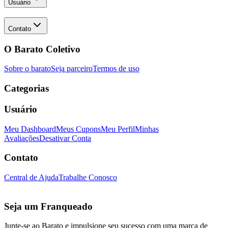
Usuário
Contato
O Barato Coletivo
Sobre o barato
Seja parceiro
Termos de uso
Categorias
Usuário
Meu Dashboard
Meus Cupons
Meu Perfil
Minhas
Avaliações
Desativar Conta
Contato
Central de Ajuda
Trabalhe Conosco
Seja um Franqueado
Junte-se ao Barato e impulsione seu sucesso com uma marca de