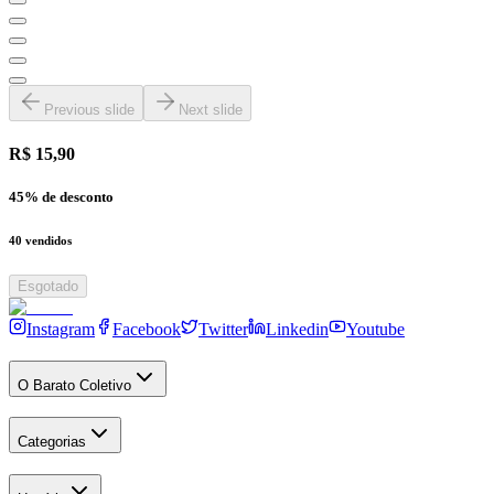
Previous slide
Next slide
R$ 15,90
45
% de desconto
40
vendidos
Esgotado
Instagram
Facebook
Twitter
Linkedin
Youtube
O Barato Coletivo
Categorias