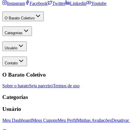
Instagram
Facebook
Twitter
Linkedin
Youtube
O Barato Coletivo
Categorias
Usuário
Contato
O Barato Coletivo
Sobre o barato
Seja parceiro
Termos de uso
Categorias
Usuário
Meu Dashboard
Meus Cupons
Meu Perfil
Minhas Avaliações
Desativar