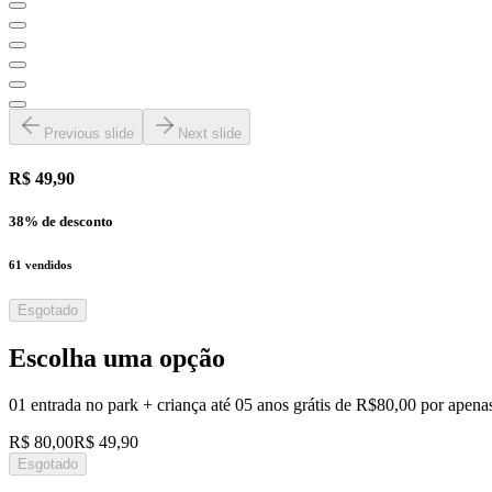
Previous slide
Next slide
R$ 49,90
38
% de desconto
61
vendidos
Esgotado
Escolha uma opção
01 entrada no park + criança até 05 anos grátis de R$80,00 por apen
R$ 80,00
R$ 49,90
Esgotado