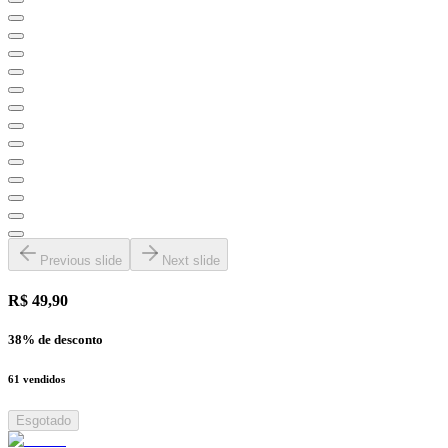
Previous slide
Next slide
R$ 49,90
38
% de desconto
61
vendidos
Esgotado