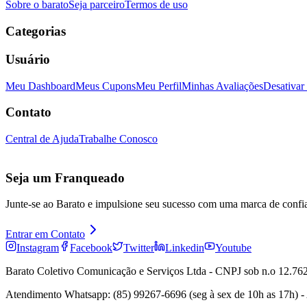
Sobre o barato
Seja parceiro
Termos de uso
Categorias
Usuário
Meu Dashboard
Meus Cupons
Meu Perfil
Minhas Avaliações
Desativar
Contato
Central de Ajuda
Trabalhe Conosco
Seja um Franqueado
Junte-se ao Barato e impulsione seu sucesso com uma marca de confi
Entrar em Contato
Instagram
Facebook
Twitter
Linkedin
Youtube
Barato Coletivo Comunicação e Serviços Ltda - CNPJ sob n.o 12.762
Atendimento Whatsapp: (85) 99267-6696 (seg à sex de 10h as 17h) -