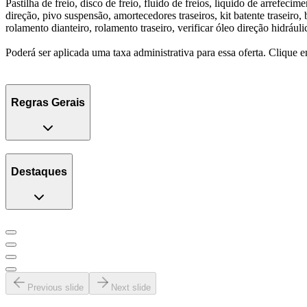
Pastilha de freio, disco de freio, fluido de freios, líquido de arrefec
direção, pivo suspensão, amortecedores traseiros, kit batente traseiro, b
rolamento dianteiro, rolamento traseiro, verificar óleo direção hidráulic
Poderá ser aplicada uma taxa administrativa para essa oferta. Clique
Regras Gerais
Destaques
Previous slide
Next slide