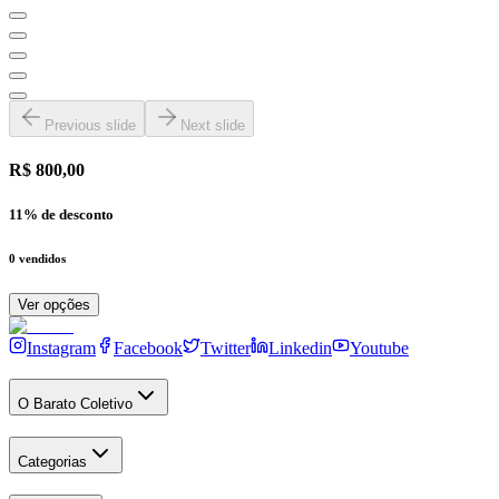
Previous slide
Next slide
R$ 800,00
11
% de desconto
0
vendidos
Ver opções
Instagram
Facebook
Twitter
Linkedin
Youtube
O Barato Coletivo
Categorias