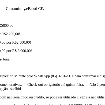
nte — Guaramiranga/Pacoti-CE.
 R$800,00
r R$2.200,00!
50,00 por R$2.500,00!
0,00 por R$ 3.000,00!
- feira.
plex do Mirante pelo WhatsApp (85) 9201-4111 para confirmar a disponib
 comemorativas. — Check-out obrigatório até quinta-feira. — Não é perm
pção escolhida.
 não gera troco ou crédito, só pode ser utilizado 1 vez e a não utiliz