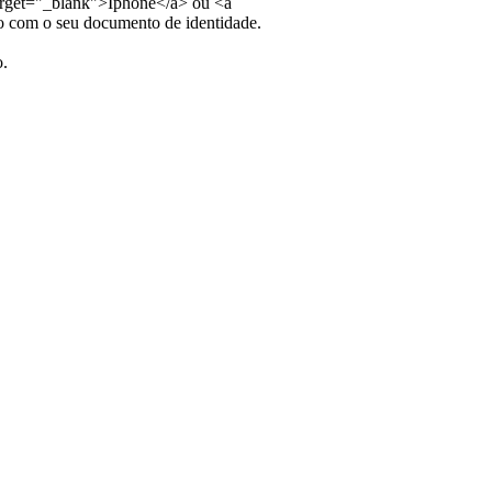
target="_blank">Iphone</a> ou <a
o com o seu documento de identidade.
o.