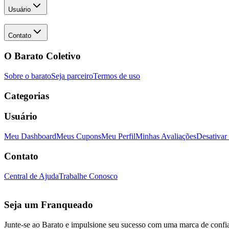
Usuário
Contato
O Barato Coletivo
Sobre o barato
Seja parceiro
Termos de uso
Categorias
Usuário
Meu Dashboard
Meus Cupons
Meu Perfil
Minhas Avaliações
Desativar
Contato
Central de Ajuda
Trabalhe Conosco
Seja um Franqueado
Junte-se ao Barato e impulsione seu sucesso com uma marca de confi