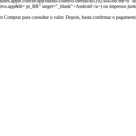
itunes.apple.com/br/app/barato-coletivo-ofertas/id1192504166?mt=8" 
oletivo.app&hl= pt_BR" target="_blank">Android</a>) ou impresso junt
 em Comprar para consultar o valor. Depois, basta confirmar o pagament