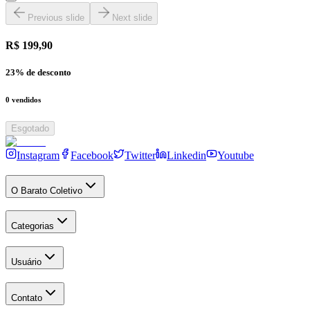
Previous slide
Next slide
R$ 199,90
23
% de desconto
0
vendidos
Esgotado
Instagram
Facebook
Twitter
Linkedin
Youtube
O Barato Coletivo
Categorias
Usuário
Contato