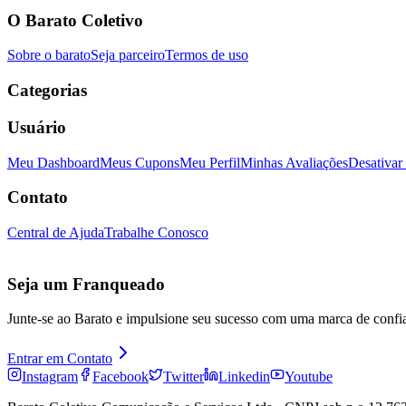
O Barato Coletivo
Sobre o barato
Seja parceiro
Termos de uso
Categorias
Usuário
Meu Dashboard
Meus Cupons
Meu Perfil
Minhas Avaliações
Desativar
Contato
Central de Ajuda
Trabalhe Conosco
Seja um Franqueado
Junte-se ao Barato e impulsione seu sucesso com uma marca de confi
Entrar em Contato
Instagram
Facebook
Twitter
Linkedin
Youtube