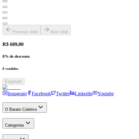
Previous slide
Next slide
R$ 689,00
0
% de desconto
0
vendidos
Esgotado
Instagram
Facebook
Twitter
Linkedin
Youtube
O Barato Coletivo
Categorias