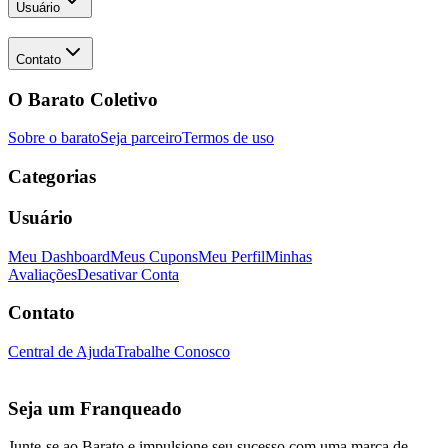
Usuário
Contato
O Barato Coletivo
Sobre o barato
Seja parceiro
Termos de uso
Categorias
Usuário
Meu Dashboard
Meus Cupons
Meu Perfil
Minhas
Avaliações
Desativar Conta
Contato
Central de Ajuda
Trabalhe Conosco
Seja um Franqueado
Junte-se ao Barato e impulsione seu sucesso com uma marca de