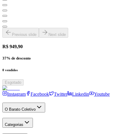
Previous slide
Next slide
R$ 949,90
37
% de desconto
0
vendidos
Esgotado
Instagram
Facebook
Twitter
Linkedin
Youtube
O Barato Coletivo
Categorias