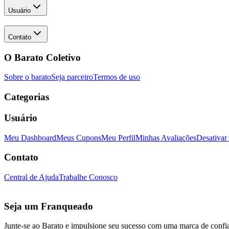
Usuário
Contato
O Barato Coletivo
Sobre o barato
Seja parceiro
Termos de uso
Categorias
Usuário
Meu Dashboard
Meus Cupons
Meu Perfil
Minhas Avaliações
Desativar
Contato
Central de Ajuda
Trabalhe Conosco
Seja um Franqueado
Junte-se ao Barato e impulsione seu sucesso com uma marca de confi