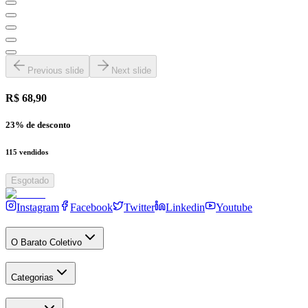
Previous slide
Next slide
R$ 68,90
23
% de desconto
115
vendidos
Esgotado
Instagram
Facebook
Twitter
Linkedin
Youtube
O Barato Coletivo
Categorias