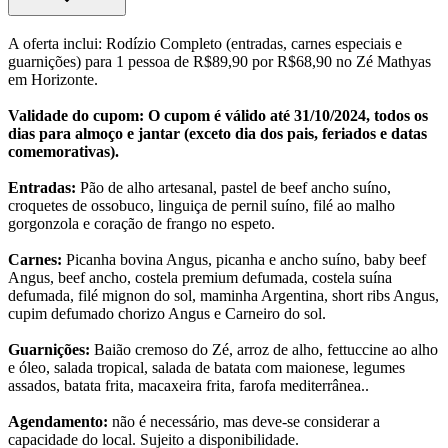
A oferta inclui: Rodízio Completo (entradas, carnes especiais e
guarnições) para 1 pessoa de R$89,90 por R$68,90 no Zé Mathyas
em Horizonte.
Validade do cupom: O cupom é válido até 31/10/2024, todos os
dias para almoço e jantar (exceto dia dos pais, feriados e datas
comemorativas).
Entradas:
Pão de alho artesanal, pastel de beef ancho suíno,
croquetes de ossobuco, linguiça de pernil suíno, filé ao malho
gorgonzola e coração de frango no espeto.
Carnes:
Picanha bovina Angus, picanha e ancho suíno, baby beef
Angus, beef ancho, costela premium defumada, costela suína
defumada, filé mignon do sol, maminha Argentina, short ribs Angus,
cupim defumado chorizo Angus e Carneiro do sol.
Guarnições:
Baião cremoso do Zé, arroz de alho, fettuccine ao alho
e óleo, salada tropical, salada de batata com maionese, legumes
assados, batata frita, macaxeira frita, farofa mediterrânea..
Agendamento:
não é necessário, mas deve-se considerar a
capacidade do local. Sujeito a disponibilidade.