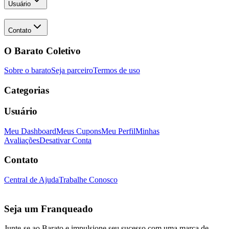
Usuário
Contato
O Barato Coletivo
Sobre o barato
Seja parceiro
Termos de uso
Categorias
Usuário
Meu Dashboard
Meus Cupons
Meu Perfil
Minhas
Avaliações
Desativar Conta
Contato
Central de Ajuda
Trabalhe Conosco
Seja um Franqueado
Junte-se ao Barato e impulsione seu sucesso com uma marca de