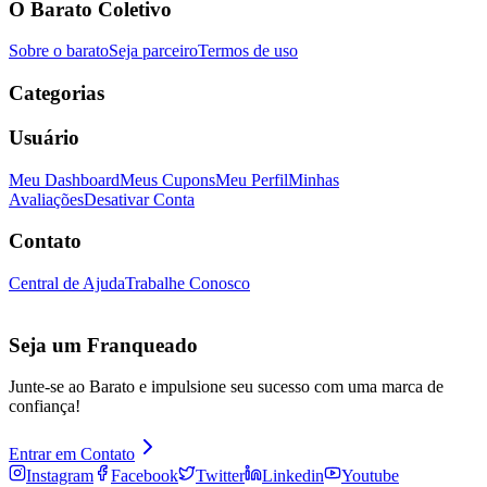
O Barato Coletivo
Sobre o barato
Seja parceiro
Termos de uso
Categorias
Usuário
Meu Dashboard
Meus Cupons
Meu Perfil
Minhas
Avaliações
Desativar Conta
Contato
Central de Ajuda
Trabalhe Conosco
Seja um Franqueado
Junte-se ao Barato e impulsione seu sucesso com uma marca de
confiança!
Entrar em Contato
Instagram
Facebook
Twitter
Linkedin
Youtube