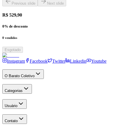
Previous slide
Next slide
R$ 529,90
0
% de desconto
0
vendidos
Esgotado
Instagram
Facebook
Twitter
Linkedin
Youtube
O Barato Coletivo
Categorias
Usuário
Contato