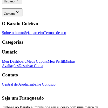
Usuário
Contato
O Barato Coletivo
Sobre o barato
Seja parceiro
Termos de uso
Categorias
Usuário
Meu Dashboard
Meus Cupons
Meu Perfil
Minhas
Avaliações
Desativar Conta
Contato
Central de Ajuda
Trabalhe Conosco
Seja um Franqueado
Junte-se ao Barato e impulsione seu sucesso com uma marca de