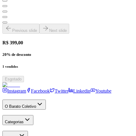
Previous slide
Next slide
R$ 399,00
20
% de desconto
1
vendidos
Esgotado
Instagram
Facebook
Twitter
Linkedin
Youtube
O Barato Coletivo
Categorias