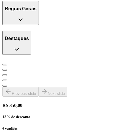
Regras Gerais
Destaques
Previous slide
Next slide
R$ 350,00
13
% de desconto
0
vendidos