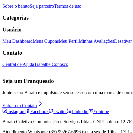
Sobre o barato
Seja parceiro
Termos de uso
Categorias
Usuário
Meu Dashboard
Meus Cupons
Meu Perfil
Minhas Avaliações
Desativar
Contato
Central de Ajuda
Trabalhe Conosco
Seja um Franqueado
Junte-se ao Barato e impulsione seu sucesso com uma marca de confi
Entrar em Contato
Instagram
Facebook
Twitter
Linkedin
Youtube
Barato Coletivo Comunicação e Serviços Ltda - CNPJ sob n.o 12.762
Atendimento Whatsapp: (85) 99267-6696 (seg à sex de 10h as 17h) -