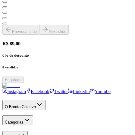
Previous slide
Next slide
R$ 89,00
0
% de desconto
0
vendidos
Esgotado
Instagram
Facebook
Twitter
Linkedin
Youtube
O Barato Coletivo
Categorias