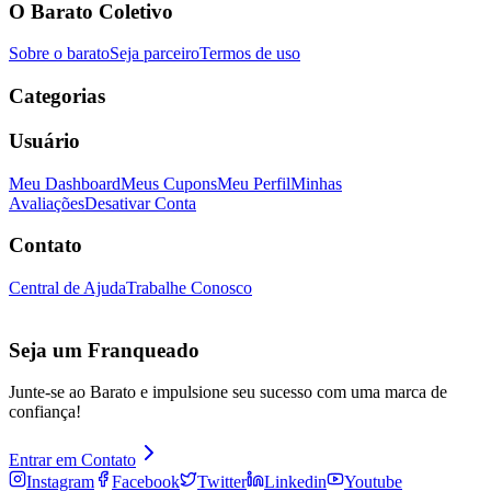
O Barato Coletivo
Sobre o barato
Seja parceiro
Termos de uso
Categorias
Usuário
Meu Dashboard
Meus Cupons
Meu Perfil
Minhas
Avaliações
Desativar Conta
Contato
Central de Ajuda
Trabalhe Conosco
Seja um Franqueado
Junte-se ao Barato e impulsione seu sucesso com uma marca de
confiança!
Entrar em Contato
Instagram
Facebook
Twitter
Linkedin
Youtube