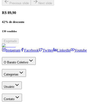
Previous slide
Next slide
R$ 89,90
42
% de desconto
130
vendidos
Esgotado
Instagram
Facebook
Twitter
Linkedin
Youtube
O Barato Coletivo
Categorias
Usuário
Contato