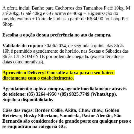
A oferta inclui: Banho para Cachorros dos Tamanhos P até 10kg, M
até 20kg, G até 40kg e GG acima de 40kg + Higienização do
ouvido externo + Corte de Unhas a partir de R$34,90 no Loop Pet
Shop.
Escolha a opção de sua preferência no ato da compra.
Validade do cupom:
30/06/2024, de segunda a quinta das 8h às
19h é permitido agendamento de horário, nas Sextas e Sábados das
8h às 17h SOMENTE por ordem de chegada. (exceto feriados e
datas comemorativas).
Aproveite o Delivery! Consulte a taxa para o seu bairro
diretamente com o estabelecimento.
Agendamento:
após a compra, agende imediatamente através
do telefone: (85) 3264-4950 / (85) 9825.7749 (WhatsApp).
Sujeito a disponibilidade.
Cães das raças: Border Collie, Akita, Chow chow, Golden
Retriever, Husky Siberiano, Samoieda, Pastor Alemão, São
Bernardo são considerados de grande porte em qualquer peso e
se enquadram na categoria GG.