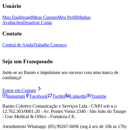
Usuário
Meu Dashboard
Meus Cupons
Meu Perfil
Minhas
Avaliações
Desativar Conta
Contato
Central de Ajuda
Trabalhe Conosco
Seja um Franqueado
Junte-se ao Barato e impulsione seu sucesso com uma marca de
confiança!
Entrar em Contato
Instagram
Facebook
Twitter
Linkedin
Youtube
Barato Coletivo Comunicação e Serviços Ltda - CNPJ sob n.o
12.762.303/0001-20 - Av. Pontes Vieira 2340 - São João do Tauape
- Uno Medical & Office - Fortaleza-CE.
Atendimento Whatsapp: (85) 99267-6696 (seg à sex de 10h as 17h)