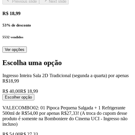
Previous slide
Next slide
R$ 18,99
53
% de desconto
5532
vendidos
Ver opções
Escolha uma opção
Ingresso Inteira Sala 2D Tradicional (segunda a quarta) por apenas
R$18,99
R$ 40,00
R$ 18,99
Escolher opção
VALECOMBO02: 01 Pipoca Pequena Salgada + 1 Refrigerante
500ml de R$54,00 por apenas R$27,33! (A troca do cupom desse
produto é somente na Bomboniere do Cinema UCI - Ingresso não
incluso)
R$ 54,00
R$ 27,33