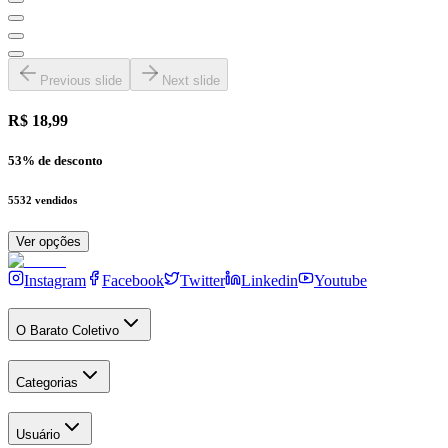
Previous slide
Next slide
R$ 18,99
53
% de desconto
5532
vendidos
Ver opções
Instagram
Facebook
Twitter
Linkedin
Youtube
O Barato Coletivo
Categorias
Usuário