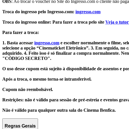
OBS
: Ao trocar o voucher no Site do Ingresso.com o cliente não paga 
Troca do ingresso pelo
Ingresso.com
:
ingresso.com
Troca do ingresso online: Para fazer a troca pelo site
Veja o tutor
Para fazer a troca:
1.
Basta acessar
ingresso.com
e escolher normalmente o filme, se
selecione a opção
“Cinematicket Eletrônico”
.
3.
Em seguida, no 
adquirido.
4.
Feito isso é só finalizar a compra normalmente. N
"CÓDIGO SECRETO".
O uso desse cupom está sujeito à disponibilidade de assentos e poss
Após a troca, o mesmo torna-se intransferível.
Cupom não reembolsável.
Restrições:
não é válido para sessão de pré-estreia e eventos grav
Não é válido para qualquer outra sala do Cinema Benfica.
Regras Gerais