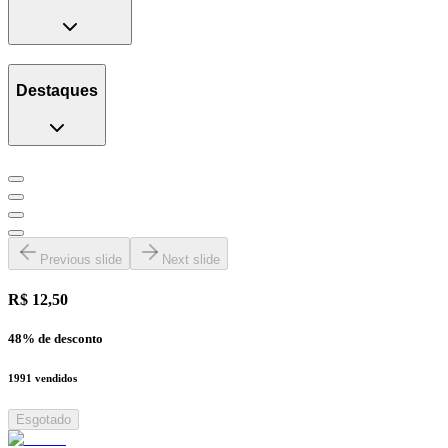
Destaques
Previous slide
Next slide
R$ 12,50
48
% de desconto
1991
vendidos
Esgotado