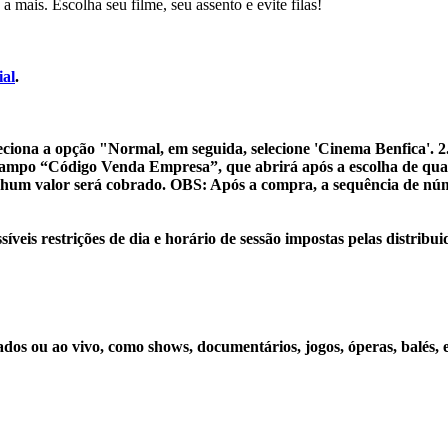
a mais. Escolha seu filme, seu assento e evite filas!
ial
.
leciona a opção "Normal, em seguida, selecione 'Cinema Benfica'.
2
campo
“Código Venda Empresa”
, que abrirá após a escolha de qua
enhum valor será cobrado.
OBS: Após a compra, a sequência de núm
íveis restrições de dia e horário de sessão impostas pelas distribui
ados ou ao vivo, como shows, documentários, jogos, óperas, balés, 