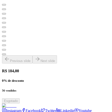
Previous slide
Next slide
R$ 184,00
0
% de desconto
56
vendidos
Esgotado
Instagram
Facebook
Twitter
Linkedin
Youtube