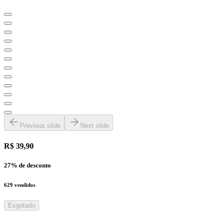
Previous slide
Next slide
R$ 39,90
27
% de desconto
629
vendidos
Esgotado