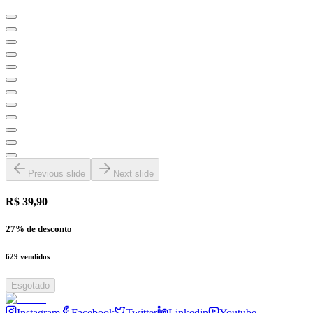
Previous slide
Next slide
R$ 39,90
27
% de desconto
629
vendidos
Esgotado
Instagram
Facebook
Twitter
Linkedin
Youtube