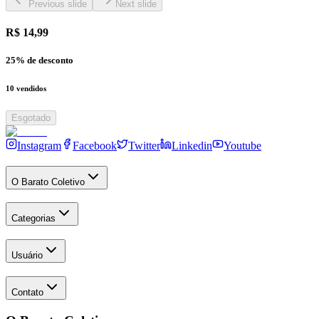
Previous slide
Next slide
R$ 14,99
25
% de desconto
10
vendidos
Esgotado
Instagram
Facebook
Twitter
Linkedin
Youtube
O Barato Coletivo
Categorias
Usuário
Contato