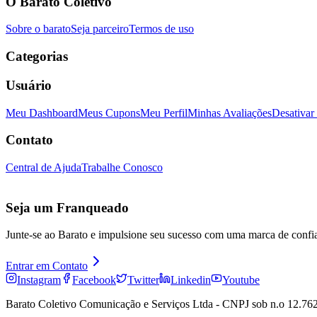
O Barato Coletivo
Sobre o barato
Seja parceiro
Termos de uso
Categorias
Usuário
Meu Dashboard
Meus Cupons
Meu Perfil
Minhas Avaliações
Desativar
Contato
Central de Ajuda
Trabalhe Conosco
Seja um Franqueado
Junte-se ao Barato e impulsione seu sucesso com uma marca de confi
Entrar em Contato
Instagram
Facebook
Twitter
Linkedin
Youtube
Barato Coletivo Comunicação e Serviços Ltda - CNPJ sob n.o 12.762