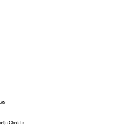
,99
ueijo Cheddar