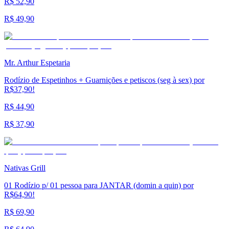
R$ 52,90
R$ 49,90
Mr. Arthur Espetaria
Rodízio de Espetinhos + Guarnições e petiscos (seg à sex) por
R$37,90!
R$ 44,90
R$ 37,90
Nativas Grill
01 Rodízio p/ 01 pessoa para JANTAR (domin a quin) por
R$64,90!
R$ 69,90