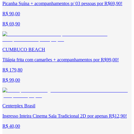
Picanha Suína + acompanhamentos p/ 03 pessoas por R$69,90!
R$ 90,00
R$ 69,90
CUMBUCO BEACH
Tilápia frita com camarões + acompanhamentos por R$99,00!
R$ 179,80
R$ 99,00
Centerplex Brasil
Ingresso Inteira Cinema Sala Tradicional 2D por apenas R$12,90!
R$ 40,00