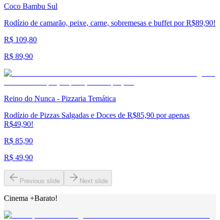
Coco Bambu Sul
Rodízio de camarão, peixe, carne, sobremesas e buffet por R$89,90!
R$ 109,80
R$ 89,90
Reino do Nunca - Pizzaria Temática
Rodízio de Pizzas Salgadas e Doces de R$85,90 por apenas
R$49,90!
R$ 85,90
R$ 49,90
Previous slide
Next slide
Cinema +Barato!