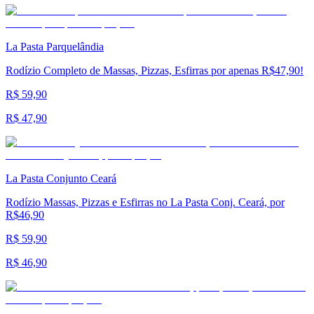
La Pasta Parquelândia
Rodízio Completo de Massas, Pizzas, Esfirras por apenas R$47,90!
R$ 59,90
R$ 47,90
La Pasta Conjunto Ceará
Rodízio Massas, Pizzas e Esfirras no La Pasta Conj. Ceará, por
R$46,90
R$ 59,90
R$ 46,90