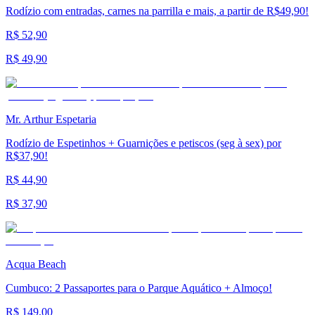
Rodízio com entradas, carnes na parrilla e mais, a partir de R$49,90!
R$ 52,90
R$ 49,90
Mr. Arthur Espetaria
Rodízio de Espetinhos + Guarnições e petiscos (seg à sex) por
R$37,90!
R$ 44,90
R$ 37,90
Acqua Beach
Cumbuco: 2 Passaportes para o Parque Aquático + Almoço!
R$ 149,00