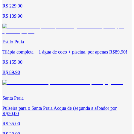
R$ 229,90
R$ 139,90
Estilo Praia
Tilápia completa + 1 água de coco + piscina, por apenas R$89,90!
R$ 155,00
R$ 89,90
Santa Praia
Pulseira para o Santa Praia Acqua de (segunda a sábado) por
R$20,00
R$ 35,00
R$ 20,00