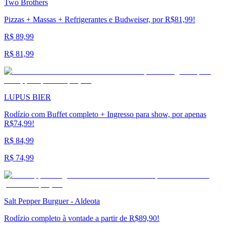
Two Brothers
Pizzas + Massas + Refrigerantes e Budweiser, por R$81,99!
R$ 89,99
R$ 81,99
LUPUS BIER
Rodízio com Buffet completo + Ingresso para show, por apenas
R$74,99!
R$ 84,99
R$ 74,99
Salt Pepper Burguer - Aldeota
Rodízio completo à vontade a partir de R$89,90!