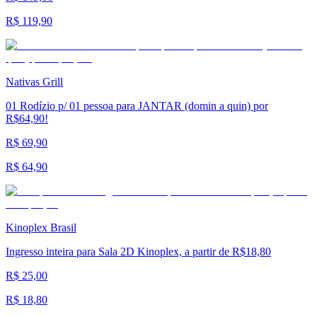
R$ 119,90
Nativas Grill
01 Rodízio p/ 01 pessoa para JANTAR (domin a quin) por
R$64,90!
R$ 69,90
R$ 64,90
Kinoplex Brasil
Ingresso inteira para Sala 2D Kinoplex, a partir de R$18,80
R$ 25,00
R$ 18,80