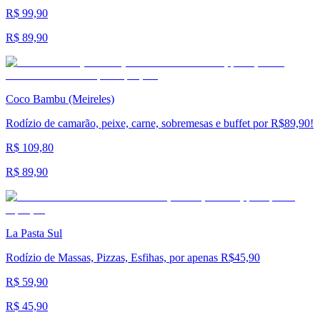
R$ 99,90
R$ 89,90
Coco Bambu (Meireles)
Rodízio de camarão, peixe, carne, sobremesas e buffet por R$89,90!
R$ 109,80
R$ 89,90
La Pasta Sul
Rodízio de Massas, Pizzas, Esfihas, por apenas R$45,90
R$ 59,90
R$ 45,90