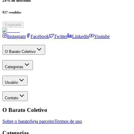
24
% de desconto
927
vendidos
Esgotado
Instagram
Facebook
Twitter
Linkedin
Youtube
O Barato Coletivo
Categorias
Usuário
Contato
O Barato Coletivo
Sobre o barato
Seja parceiro
Termos de uso
Categorias