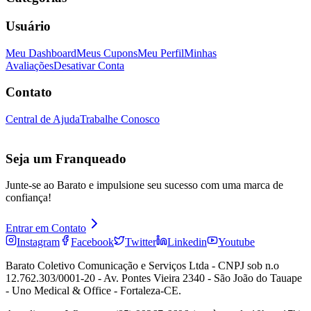
Usuário
Meu Dashboard
Meus Cupons
Meu Perfil
Minhas
Avaliações
Desativar Conta
Contato
Central de Ajuda
Trabalhe Conosco
Seja um Franqueado
Junte-se ao Barato e impulsione seu sucesso com uma marca de
confiança!
Entrar em Contato
Instagram
Facebook
Twitter
Linkedin
Youtube
Barato Coletivo Comunicação e Serviços Ltda - CNPJ sob n.o
12.762.303/0001-20 - Av. Pontes Vieira 2340 - São João do Tauape
- Uno Medical & Office - Fortaleza-CE.