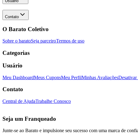
Usuário
Contato
O Barato Coletivo
Sobre o barato
Seja parceiro
Termos de uso
Categorias
Usuário
Meu Dashboard
Meus Cupons
Meu Perfil
Minhas Avaliações
Desativar
Contato
Central de Ajuda
Trabalhe Conosco
Seja um Franqueado
Junte-se ao Barato e impulsione seu sucesso com uma marca de confi