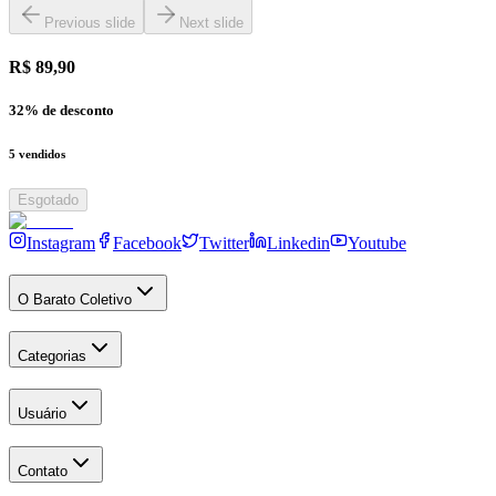
Previous slide
Next slide
R$ 89,90
32
% de desconto
5
vendidos
Esgotado
Instagram
Facebook
Twitter
Linkedin
Youtube
O Barato Coletivo
Categorias
Usuário
Contato