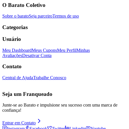
O Barato Coletivo
Sobre o barato
Seja parceiro
Termos de uso
Categorias
Usuário
Meu Dashboard
Meus Cupons
Meu Perfil
Minhas
Avaliações
Desativar Conta
Contato
Central de Ajuda
Trabalhe Conosco
Seja um Franqueado
Junte-se ao Barato e impulsione seu sucesso com uma marca de
confiança!
Entrar em Contato
Instagram
Facebook
Twitter
Linkedin
Youtube